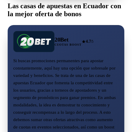
Las casas de apuestas en Ecuador con
la mejor oferta de bonos
20Bet
4.7
/5
CUOTAS BOOST
Si buscas promociones permanentes para apostar
constantemente, aquí hay una opción que sobresale por
variedad y beneficios. Se trata de una de las casas de
apuestas Ecuador que fomenta la competitividad entre
los usuarios, gracias a torneos de apostadores y un
segmento de pronósticos para ganar premios. En ambas
modalidades, la idea es demostrar tu conocimiento y
conseguir recompensas a lo largo del proceso. A esto
debemos sumar otras ofertas atractivas como aumento
de cuotas en eventos seleccionados, así como un boost