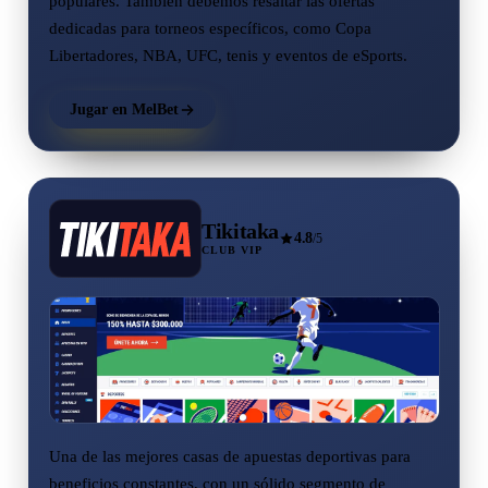
populares. También debemos resaltar las ofertas
dedicadas para torneos específicos, como Copa
Libertadores, NBA, UFC, tenis y eventos de eSports.
Jugar en MelBet
Tikitaka
4.8
/5
CLUB VIP
Una de las mejores casas de apuestas deportivas para
beneficios constantes, con un sólido segmento de