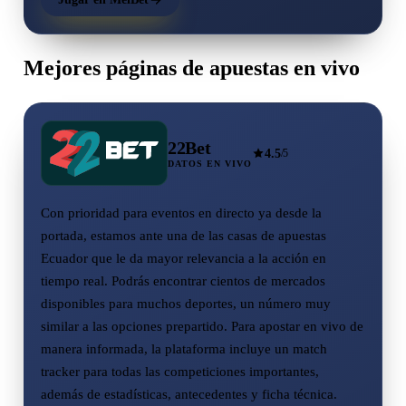
Mejores páginas de apuestas en vivo
22Bet
4.5
/5
DATOS EN VIVO
Con prioridad para eventos en directo ya desde la
portada, estamos ante una de las casas de apuestas
Ecuador que le da mayor relevancia a la acción en
tiempo real. Podrás encontrar cientos de mercados
disponibles para muchos deportes, un número muy
similar a las opciones prepartido. Para apostar en vivo de
manera informada, la plataforma incluye un match
tracker para todas las competiciones importantes,
además de estadísticas, antecedentes y ficha técnica.