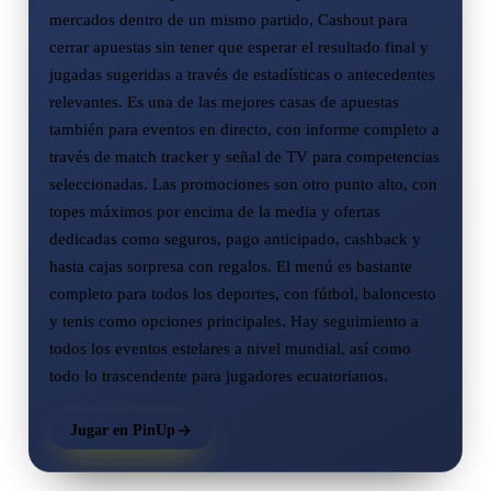
mercados dentro de un mismo partido, Cashout para
cerrar apuestas sin tener que esperar el resultado final y
jugadas sugeridas a través de estadísticas o antecedentes
relevantes. Es una de las mejores casas de apuestas
también para eventos en directo, con informe completo a
través de match tracker y señal de TV para competencias
seleccionadas. Las promociones son otro punto alto, con
topes máximos por encima de la media y ofertas
dedicadas como seguros, pago anticipado, cashback y
hasta cajas sorpresa con regalos. El menú es bastante
completo para todos los deportes, con fútbol, baloncesto
y tenis como opciones principales. Hay seguimiento a
todos los eventos estelares a nivel mundial, así como
todo lo trascendente para jugadores ecuatorianos.
Jugar en PinUp