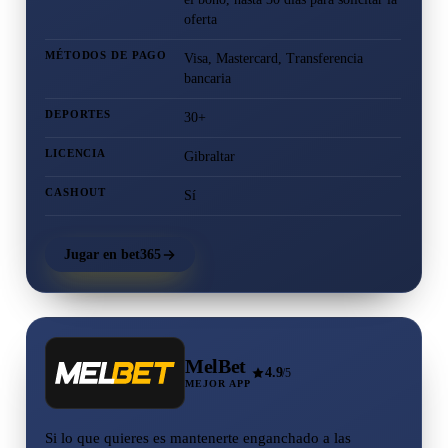
oferta
MÉTODOS DE PAGO
Visa, Mastercard, Transferencia
bancaria
DEPORTES
30+
LICENCIA
Gibraltar
CASHOUT
Sí
Jugar en bet365
MelBet
4.9
/5
MEJOR APP
Si lo que quieres es mantenerte enganchado a las