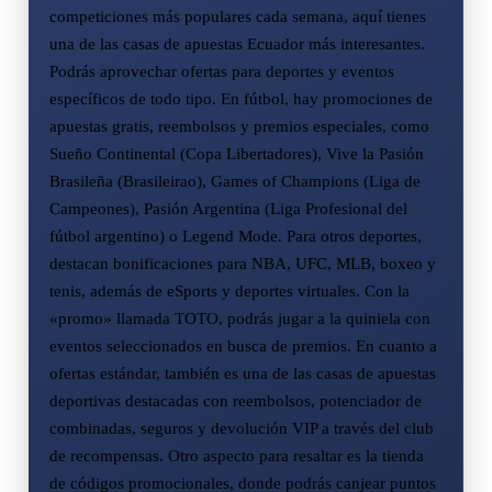
competiciones más populares cada semana, aquí tienes
una de las casas de apuestas Ecuador más interesantes.
Podrás aprovechar ofertas para deportes y eventos
específicos de todo tipo. En fútbol, hay promociones de
apuestas gratis, reembolsos y premios especiales, como
Sueño Continental (Copa Libertadores), Vive la Pasión
Brasileña (Brasileirao), Games of Champions (Liga de
Campeones), Pasión Argentina (Liga Profesional del
fútbol argentino) o Legend Mode. Para otros deportes,
destacan bonificaciones para NBA, UFC, MLB, boxeo y
tenis, además de eSports y deportes virtuales. Con la
«promo» llamada TOTO, podrás jugar a la quiniela con
eventos seleccionados en busca de premios. En cuanto a
ofertas estándar, también es una de las casas de apuestas
deportivas destacadas con reembolsos, potenciador de
combinadas, seguros y devolución VIP a través del club
de recompensas. Otro aspecto para resaltar es la tienda
de códigos promocionales, donde podrás canjear puntos