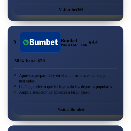
Visitar bet365
Bumbet
9
4.4
PARA EMPEZAR
50%
$20
hasta
Apuestas prepartido y en vivo enfocadas en cuotas y
mercados
Catálogo selecto que incluye solo los deportes populares
Amplia selección de apuestas a largo plazo
Visitar Bumbet