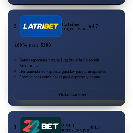
Latribet
2
4.7
TOQUE LOCAL
100%
$200
hasta
Bonos especiales para la LigaPro y la Selección
Ecuatoriana
Herramienta de «apuesta guiada» para principiantes
Promociones combinadas para deportes y casino
Visitar Latribet
22Bet
3
4.5
DATOS EN VIVO