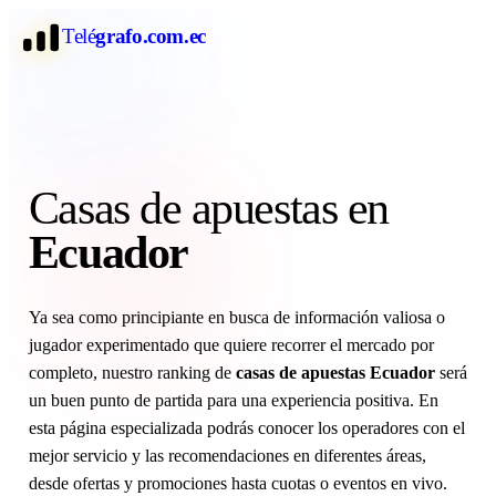
Telé
grafo
.com.ec
Casas de apuestas en
Ecuador
Ya sea como principiante en busca de información valiosa o
jugador experimentado que quiere recorrer el mercado por
completo, nuestro ranking de
casas de apuestas Ecuador
será
un buen punto de partida para una experiencia positiva. En
esta página especializada podrás conocer los operadores con el
mejor servicio y las recomendaciones en diferentes áreas,
desde ofertas y promociones hasta cuotas o eventos en vivo.