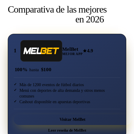
Comparativa de las mejores
casas de apuestas
en 2026
MelBet
1
4.9
MEJOR APP
100%
$100
hasta
Más de 1200 eventos de fútbol diarios
Menú con deportes de alta demanda y otros menos
comunes
Cashout disponible en apuestas deportivas
Visitar MelBet
Leer reseña de MelBet